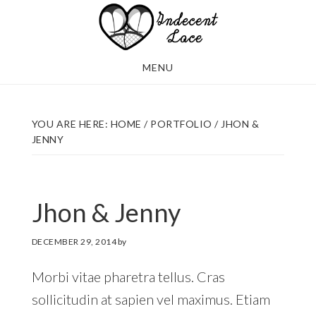
Skip
Skip
to
to
main
footer
MENU
content
YOU ARE HERE:
HOME
/
PORTFOLIO
/
JHON &
JENNY
Jhon & Jenny
DECEMBER 29, 2014
by
Morbi vitae pharetra tellus. Cras
sollicitudin at sapien vel maximus. Etiam