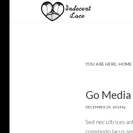
Skip
Skip
to
to
main
footer
content
YOU ARE HERE:
HOME
Go Media
DECEMBER 29, 2014
by
Sed nec ultrices an
commodo lacus sed e