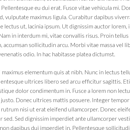
s. Pellentesque eu dui erat. Fusce vitae vehicula mi. Do
sed, vulputate maximus ligula. Curabitur dapibus vive
ie lectus ut, lacinia ipsum. Ut dignissim auctor lorem,
Nam in interdum mi, vitae convallis risus. Proin tellus
 accumsan sollicitudin arcu. Morbi vitae massa vel lib
enenatis odio. In hac habitasse platea dictumst.
ci maximus elementum quis at nibh. Nunc in lectus tell
llentesque ultrices libero sed arcu efficitur sagittis. E
istique dolor condimentum in. Fusce a lorem non lectu
 justo. Donec ultrices mattis posuere. Integer tempor 
rutrum nisi ut erat eleifend ullamcorper. Donec eleifen
tor sed. Sed dignissim imperdiet ante ullamcorper ves
 non dapibus dui imperdiet in. Pellentesque sollicitud