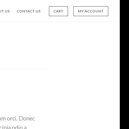
UT US
CONTACT US
CART
MY ACCOUNT
ium orci. Donec
cinia odio a