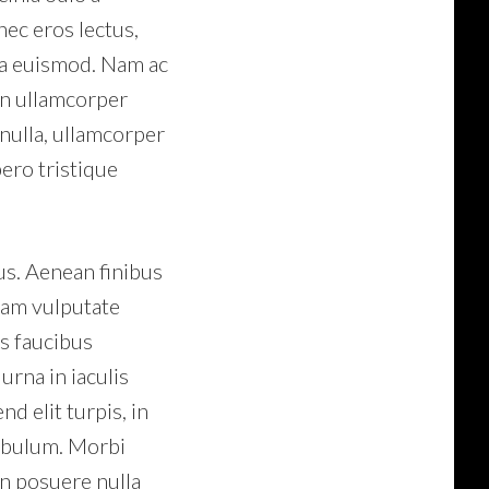
nec eros lectus,
rra euismod. Nam ac
 in ullamcorper
 nulla, ullamcorper
ero tristique
us. Aenean finibus
tiam vulputate
s faucibus
urna in iaculis
d elit turpis, in
tibulum. Morbi
in posuere nulla