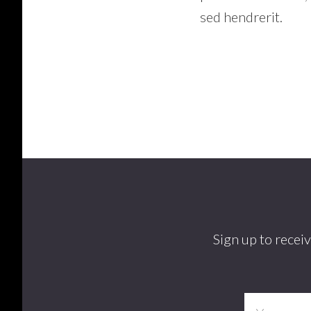
sed hendrerit.
Footer
Sign up to recei