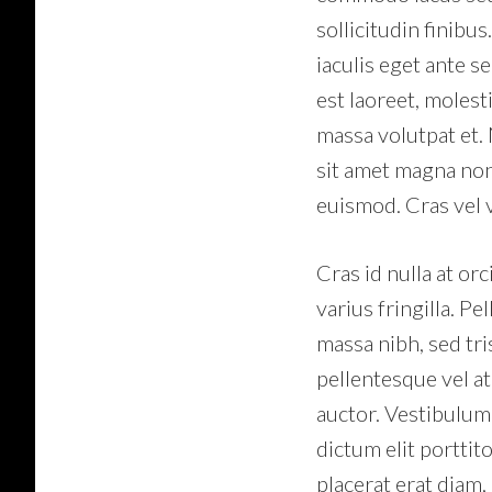
sollicitudin finibu
iaculis eget ante 
est laoreet, molest
massa volutpat et. 
sit amet magna non,
euismod. Cras vel v
Cras id nulla at or
varius fringilla. Pe
massa nibh, sed tr
pellentesque vel at
auctor. Vestibulum 
dictum elit portti
placerat erat diam,