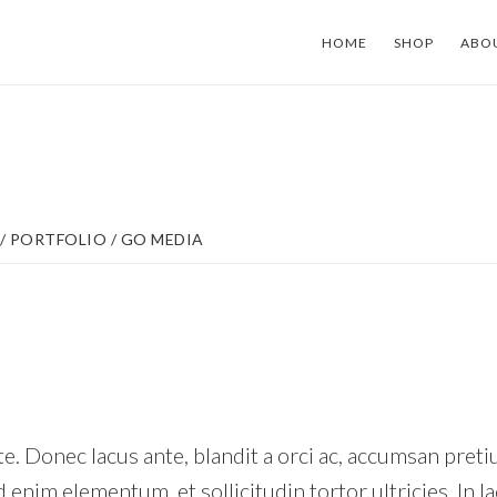
HOME
SHOP
ABO
/
PORTFOLIO
/
GO MEDIA
te. Donec lacus ante, blandit a orci ac, accumsan pret
nim elementum, et sollicitudin tortor ultricies. In la